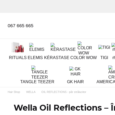
Mergi la conținutul principal
067 665 665
RITUALS
ELEMIS
KÉRASTASE
COLOR WOW
TIGI
r
TANGLE TEEZER
GK HAIR
AMERIC
Hair Shop
WELLA
OIL REFLECTIONS - păr strălucitor
Wella Oil Reflections – 