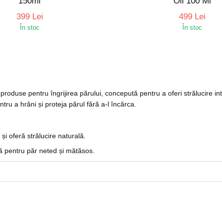
150ml
Oil 100 Ml
399 Lei
499 Lei
În stoc
În stoc
roduse pentru îngrijirea părului, concepută pentru a oferi strălucire i
ru a hrăni și proteja părul fără a-l încărca.
i oferă strălucire naturală.
ă pentru păr neted și mătăsos.
rare și hidratare profundă.
iu și protecție împotriva frizz-ului.
e fără a încărca părul fin.