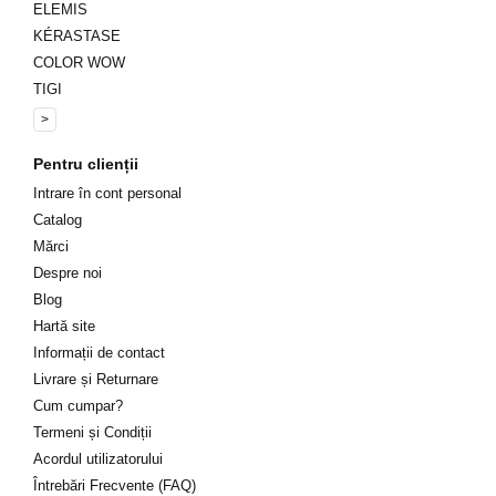
ELEMIS
✔️ Potrivită pentru toate tipurile de păr, inclusiv vopsit.
KÉRASTASE
✔️ Oferă până la 3 ori mai multă netezime și strălucire.
COLOR WOW
✔️ Protejează împotriva factorilor externi și a deteriorării termi
TIGI
✔️ Parfum plăcut cu note de patchouli, vanilie și ylang-ylang.
>
Comandă acum produsele din gama
Wella Oil Reflections
de p
Pentru clienții
Intrare în cont personal
Catalog
Mărci
Despre noi
Blog
Hartă site
Informații de contact
Livrare și Returnare
Cum cumpar?
Termeni și Condiții
Acordul utilizatorului
Întrebări Frecvente (FAQ)