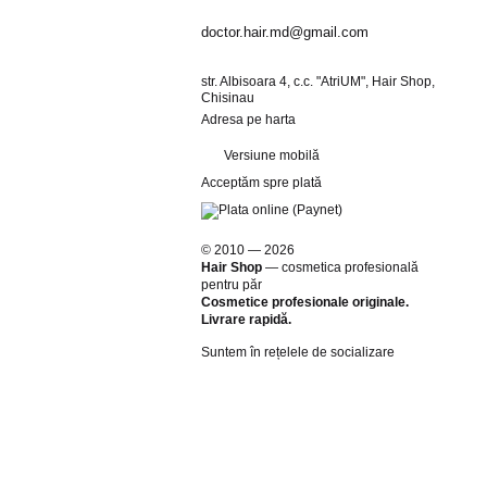
doctor.hair.md@gmail.com
str. Albisoara 4, c.c. "AtriUM", Hair Shop,
Chisinau
Adresa pe harta
ecare zi!
Versiune mobilă
Acceptăm spre plată
© 2010 — 2026
Hair Shop
—
cosmetica profesională
pentru păr
Cosmetice profesionale originale.
Livrare rapidă.
Suntem în rețelele de socializare