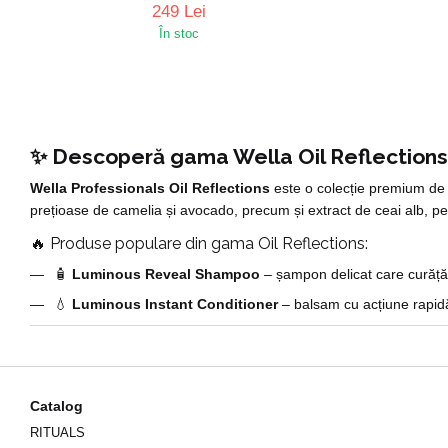
249 Lei
În stoc
✨ Descoperă gama Wella Oil Reflections
Wella Professionals Oil Reflections
este o colecție premium de p
prețioase de camelia și avocado, precum și extract de ceai alb, pent
🔥 Produse populare din gama Oil Reflections:
🧴
Luminous Reveal Shampoo
– șampon delicat care curăță ș
💧
Luminous Instant Conditioner
– balsam cu acțiune rapid
🛡️
Luminous Reboost Mask
– mască intensivă pentru regene
💎
Luminous Smoothing Oil
– ulei pentru finisare, oferind luc
🌟
Light Luminous Reflective Oil
– ulei ușor pentru strălucir
Catalog
✅ Beneficiile gamei Oil Reflections:
RITUALS