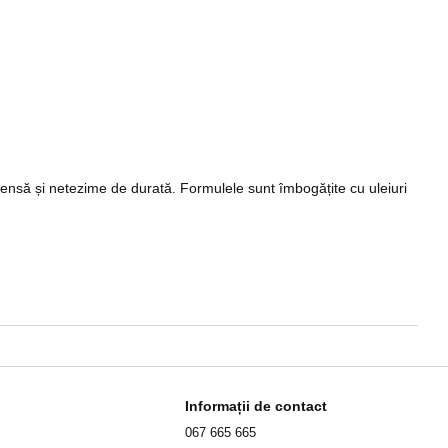
ntensă și netezime de durată. Formulele sunt îmbogățite cu uleiuri
Informații de contact
067 665 665