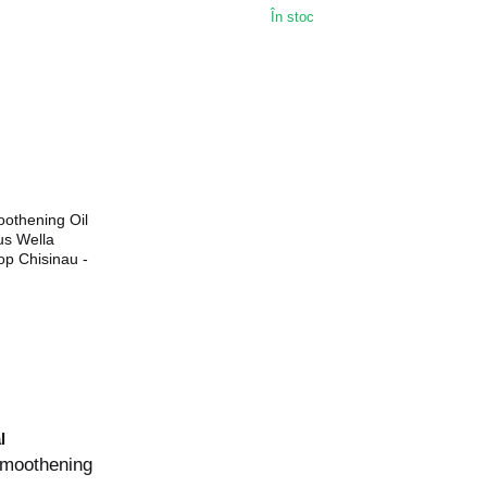
În stoc
l
Smoothening