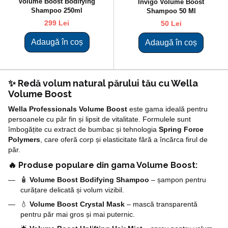
Volume Boost Bodifying
Invigo Volume Boost
Shampoo 250ml
Shampoo 50 Ml
299 Lei
50 Lei
Adaugă în coș
Adaugă în coș
✨ Redă volum natural părului tău cu Wella
Volume Boost
Wella Professionals Volume Boost
este gama ideală pentru
persoanele cu păr fin și lipsit de vitalitate. Formulele sunt
îmbogățite cu extract de bumbac și tehnologia
Spring Force
Polymers
, care oferă corp și elasticitate fără a încărca firul de
păr.
🔥 Produse populare din gama Volume Boost:
🧴
Volume Boost Bodifying Shampoo
– șampon pentru
curățare delicată și volum vizibil.
💧
Volume Boost Crystal Mask
– mască transparentă
pentru păr mai gros și mai puternic.