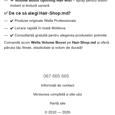
🌟
Volume Boost Uplifting Hair Mist
– spray pentru volum
instant și textură ușoară.
✅ De ce să alegi Hair-Shop.md?
✔️ Produse originale Wella Professionals
✔️ Livrare rapidă în toată Moldova
✔️ Consultanță gratuită pentru alegerea produselor potrivite
Comandă acum
Wella Volume Boost
pe
Hair-Shop.md
și oferă
părului tău finețe, elasticitate și volum de durată!
067 665 665
Informații de contact
Versiunea completă a site-ului
Hartă site
© 2010 — 2026