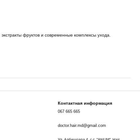
экстракты фруктов и современные комплексы ухода.
Контактная информация
067 665 665
doctor.hair.md@gmail.com
Ул. Албишоара 4, c.c. "AtriUM", Hair