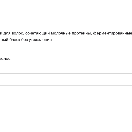
и для волос, сочетающий молочные протеины, ферментированные 
ный блеск без утяжеления.
волос.
 волос.
кость.
ие.