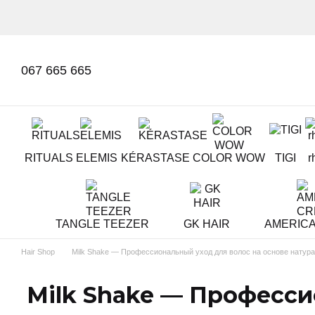
Перейти к основному контенту
067 665 665
RITUALS
ELEMIS
KÉRASTASE
COLOR WOW
TIGI
r
TANGLE TEEZER
GK HAIR
AMERIC
Hair Shop
Milk Shake — Профессиональный уход для волос на основе натур
Milk Shake — Професси