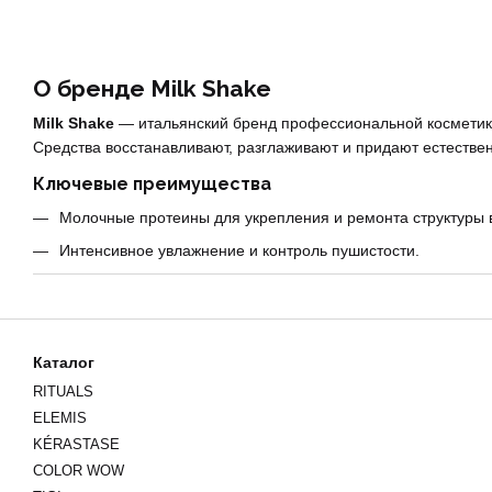
О бренде Milk Shake
Milk Shake
— итальянский бренд профессиональной косметик
Средства восстанавливают, разглаживают и придают естествен
Ключевые преимущества
Молочные протеины для укрепления и ремонта структуры 
Интенсивное увлажнение и контроль пушистости.
Защита оттенка и сияния окрашенных волос.
Легкие текстуры и приятные ароматы.
Линейки Milk Shake — что выбрать
Каталог
Шампуни Milk Shake
— мягкое очищение для разных типов
RITUALS
ELEMIS
Бальзамы и кондиционеры
— быстрое распутывание и глад
KÉRASTASE
Маски и интенсив-уход
— глубокое питание и восстановлен
COLOR WOW
Стайлинг
— объем, текстура и естественная фиксация.