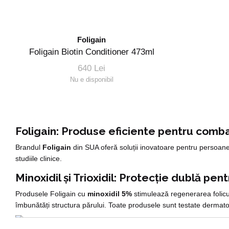
Foligain
Foligain Biotin Conditioner 473ml
640 Lei
Nu e disponibil
Foligain: Produse eficiente pentru comba
Brandul
Foligain
din SUA oferă soluții inovatoare pentru persoane
studiile clinice.
Minoxidil și Trioxidil: Protecție dublă pent
Produsele Foligain cu
minoxidil 5%
stimulează regenerarea folicul
îmbunătăți structura părului. Toate produsele sunt testate dermatolo