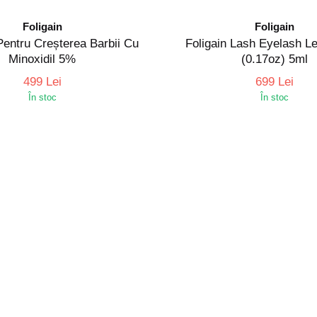
Foligain
Foligain
Pentru Creșterea Barbii Cu
Foligain Lash Eyelash L
Minoxidil 5%
(0.17oz) 5ml
499 Lei
699 Lei
În stoc
În stoc