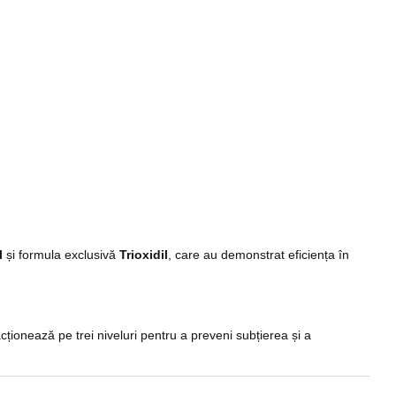
l
și formula exclusivă
Trioxidil
, care au demonstrat eficiența în
ționează pe trei niveluri pentru a preveni subțierea și a