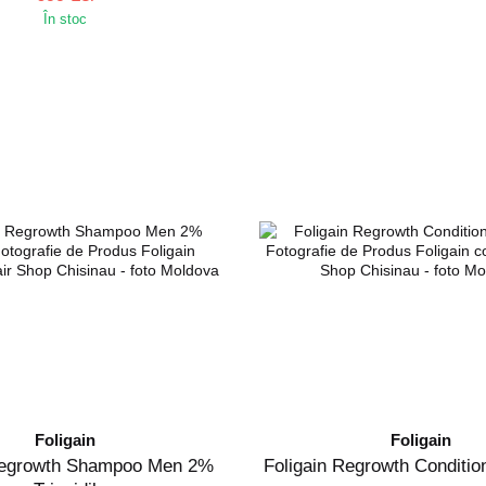
În stoc
Foligain
Foligain
Regrowth Shampoo Men 2%
Fоligain Regrowth Conditio