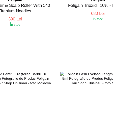
air & Scalp Roller With 540
Foligain Trioxidil 10% -
Titanium Needles
680 Lei
390 Lei
În stoc
În stoc