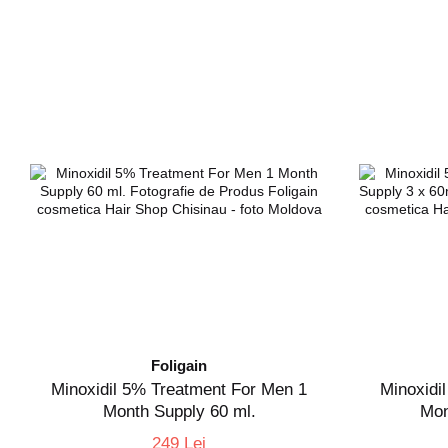
Foligain
Minoxidil 5% Treatment For Men 1
Minoxidi
Month Supply 60 ml.
Mon
249 Lei