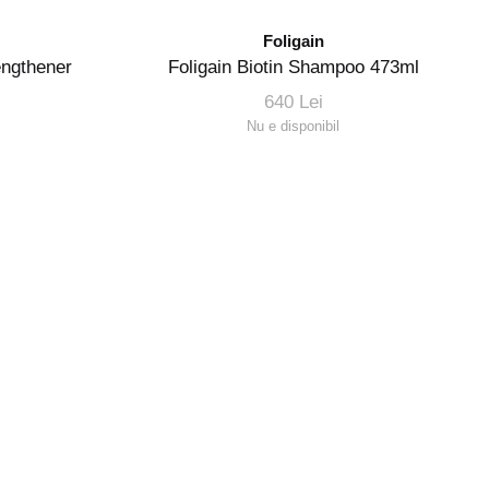
Foligain
engthener
Foligain Biotin Shampoo 473ml
640 Lei
Nu e disponibil