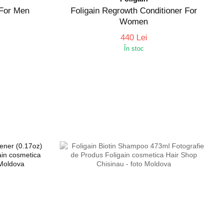
 For Men
Fоligain Regrowth Conditioner For
Women
440 Lei
În stoc