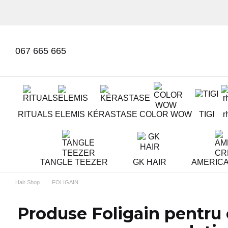
Mergi la conținutul principal
067 665 665
RITUALS
ELEMIS
KÉRASTASE
COLOR WOW
TIGI
r
TANGLE TEEZER
GK HAIR
AMERIC
Hair Shop
FOLIGAIN
Produse Foligain pentru c