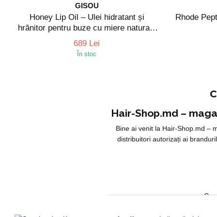
GISOU
Honey Lip Oil – Ulei hidratant și
Rhode Pept
hrănitor pentru buze cu miere naturală
HONEY GOLD
689 Lei
În stoc
C
Hair-Shop.md – magaz
Bine ai venit la Hair-Shop.md – 
distribuitori autorizați ai brandur
Gama