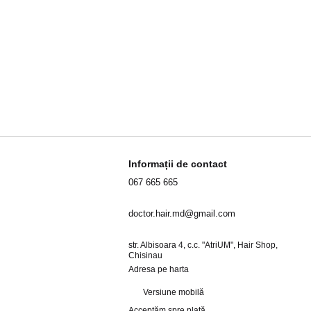
t este gata să te ajute prin chat-ul
Informații de contact
067 665 665
doctor.hair.md@gmail.com
str. Albisoara 4, c.c. "AtriUM", Hair Shop,
Chisinau
Adresa pe harta
Versiune mobilă
Acceptăm spre plată