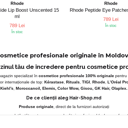
Rhode
Rhode
ide Lip Boost Unscented 15
Rhode Peptide Eye Patche
ml
789 Lei
789 Lei
În stoc
În stoc
osmetice profesionale originale în Moldo
inul tău de încredere pentru cosmetice pr
magazin specializat în
cosmetice profesionale 100% originale
pentru 
ilor internaționale de top:
Kérastase
,
Rituals
,
TIGI
,
Rhode
,
L’Oréal Pr
Kiehl’s
,
Moroccanoil, Elemis, Color Wow, Gisou, GK Hair, Olaplex.
De ce clienții aleg Hair-Shop.md
Produse originale
, direct de la furnizori autorizați
 completă atât pentru uz personal, cât și profesional (salon, coafor, sti
Consultanță gratuită
pentru alegerea produselor potrivite