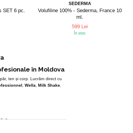
SEDERMA
s SET 6 pc.
Volufiline 100% - Sederma, France 10
ml.
599 Lei
În stoc
va
ofesionale în Moldova
păr, ten și corp. Lucrăm direct cu
ofessionnel
,
Wella
,
Milk Shake
,
list)