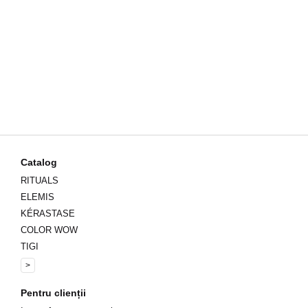
Plasează comanda online oricând și 
Catalog
RITUALS
ELEMIS
KÉRASTASE
COLOR WOW
TIGI
>
Pentru clienții