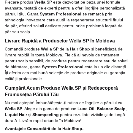
Fiecare produs
Wella SP
este dezvoltat pe baza unei formule
avansate, testată de experți pentru a oferi îngrijire personalizată
părului tău. Gama
System Professional
se remarcă prin
tehnologia inovatoare care ajută la regenerarea structurii firului
de păr, oferind soluții dedicate pentru orice problemă legată de
păr sau scalp.
Livrare Rapidă a Produselor Wella SP în Moldova
Comandă produse
Wella SP
de la
Hair Shop
și beneficiază de
livrare rapidă în toată Moldova. Fie că ai nevoie de tratament
pentru scalp sensibil, de produse pentru regenerare sau de soluții
de hidratare, gama
System Professional
este la un clic distanță.
Îți oferim cea mai bună selecție de produse originale cu garanția
calității profesionale.
Cumpără Acum Produse Wella SP și Redescoperă
Frumusețea Părului Tău
Nu mai aștepta! Îmbunătățește-ți rutina de îngrijire a părului cu
Wella SP
. Alege din gama de produse
Luxe Oil
,
Balance Scalp
,
Liquid Hair
și
Shampeeling
pentru rezultate vizibile și de lungă
durată. Livrăm rapid oriunde în Moldova!
Avantajele Comandării de la Hair Shop: