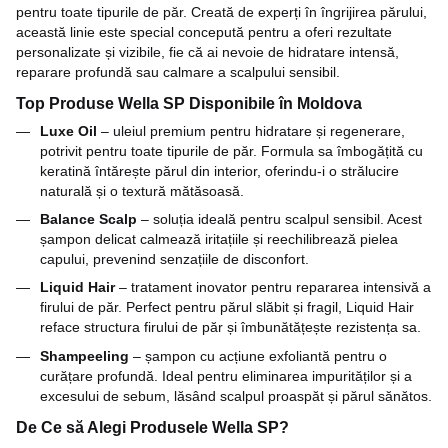
pentru toate tipurile de păr. Creată de experți în îngrijirea părului,
această linie este special concepută pentru a oferi rezultate
personalizate și vizibile, fie că ai nevoie de hidratare intensă,
reparare profundă sau calmare a scalpului sensibil.
Top Produse Wella SP Disponibile în Moldova
Luxe Oil
– uleiul premium pentru hidratare și regenerare,
potrivit pentru toate tipurile de păr. Formula sa îmbogățită cu
keratină întărește părul din interior, oferindu-i o strălucire
naturală și o textură mătăsoasă.
Balance Scalp
– soluția ideală pentru scalpul sensibil. Acest
șampon delicat calmează iritațiile și reechilibrează pielea
capului, prevenind senzațiile de disconfort.
Liquid Hair
– tratament inovator pentru repararea intensivă a
firului de păr. Perfect pentru părul slăbit și fragil, Liquid Hair
reface structura firului de păr și îmbunătățește rezistența sa.
Shampeeling
– șampon cu acțiune exfoliantă pentru o
curățare profundă. Ideal pentru eliminarea impurităților și a
excesului de sebum, lăsând scalpul proaspăt și părul sănătos.
De Ce să Alegi Produsele Wella SP?