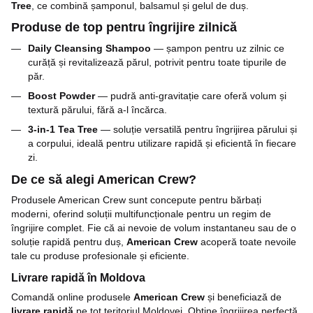
Tree
, ce combină șamponul, balsamul și gelul de duș.
Produse de top pentru îngrijire zilnică
Daily Cleansing Shampoo
— șampon pentru uz zilnic ce
curăță și revitalizează părul, potrivit pentru toate tipurile de
păr.
Boost Powder
— pudră anti-gravitație care oferă volum și
textură părului, fără a-l încărca.
3-in-1 Tea Tree
— soluție versatilă pentru îngrijirea părului și
a corpului, ideală pentru utilizare rapidă și eficientă în fiecare
zi.
De ce să alegi American Crew?
Produsele American Crew sunt concepute pentru bărbați
moderni, oferind soluții multifuncționale pentru un regim de
îngrijire complet. Fie că ai nevoie de volum instantaneu sau de o
soluție rapidă pentru duș,
American Crew
acoperă toate nevoile
tale cu produse profesionale și eficiente.
Livrare rapidă în Moldova
Comandă online produsele
American Crew
și beneficiază de
livrare rapidă
pe tot teritoriul Moldovei. Obține îngrijirea perfectă