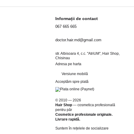
Informații de contact
067 665 665
doctor.hair.md@gmail.com
str. Albisoara 4, c.c. "AtriUM", Hair Shop,
Chisinau
Adresa pe harta
Versiune mobilă
Acceptăm spre plată
© 2010 — 2026
Hair Shop
—
cosmetica profesională
pentru păr
Cosmetice profesionale originale.
Livrare rapidă.
Suntem în rețelele de socializare
a utilizare.