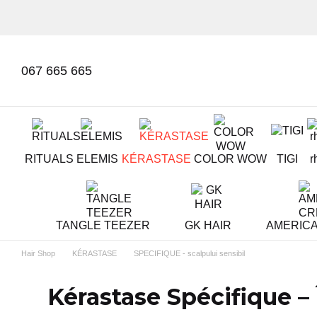
Mergi la conținutul principal
067 665 665
RITUALS
ELEMIS
KÉRASTASE
COLOR WOW
TIGI
r
TANGLE TEEZER
GK HAIR
AMERIC
Hair Shop
KÉRASTASE
SPECIFIQUE - scalpului sensibil
Kérastase Spécifique – 