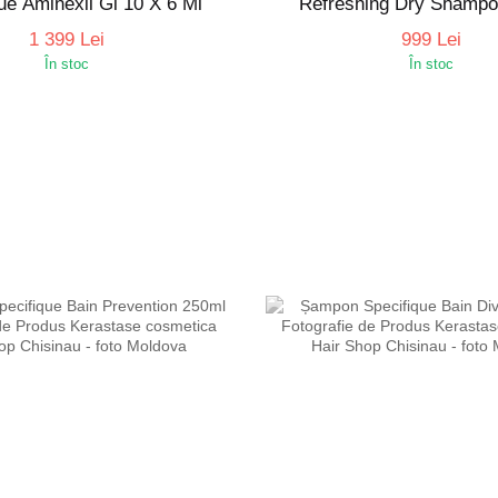
ue Aminexil Gl 10 X 6 Ml
Refreshing Dry Shampo
1 399 Lei
999 Lei
În stoc
În stoc