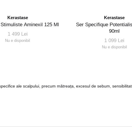
Kerastase
Kerastase
 Stimuliste Aminexil 125 Ml
Ser Specifique Potential
90ml
1 499 Lei
1 099 Lei
Nu e disponibil
Nu e disponibil
 specifice ale scalpului, precum mătreața, excesul de sebum, sensibilitat