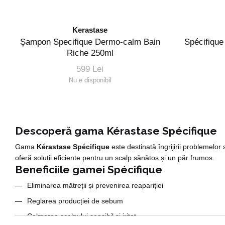
Kerastase
Șampon Specifique Dermo-calm Bain
Spécifique
Riche 250ml
599 Lei
Nu e disponibil
Descoperă gama Kérastase Spécifique
Gama
Kérastase Spécifique
este destinată îngrijirii problemelor
oferă soluții eficiente pentru un scalp sănătos și un păr frumos.
Beneficiile gamei Spécifique
Eliminarea mătreții și prevenirea reapariției
Reglarea producției de sebum
Calmarea scalpului sensibil și iritat