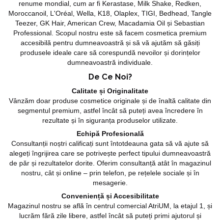
renume mondial, cum ar fi Kerastase, Milk Shake, Redken,
Moroccanoil, L'Oréal, Wella, K18, Olaplex, TIGI, Bedhead, Tangle
Teezer, GK Hair, American Crew, Macadamia Oil și Sebastian
Professional. Scopul nostru este să facem cosmetica premium
accesibilă pentru dumneavoastră și să vă ajutăm să găsiți
produsele ideale care să corespundă nevoilor și dorințelor
dumneavoastră individuale.
De Ce Noi?
Calitate și Originalitate
Vânzăm doar produse cosmetice originale și de înaltă calitate din
segmentul premium, astfel încât să puteți avea încredere în
rezultate și în siguranța produselor utilizate.
Echipă Profesională
Consultanții noștri calificați sunt întotdeauna gata să vă ajute să
alegeți îngrijirea care se potrivește perfect tipului dumneavoastră
de păr și rezultatelor dorite. Oferim consultanță atât în magazinul
nostru, cât și online – prin telefon, pe rețelele sociale și în
mesagerie.
Conveniență și Accesibilitate
Magazinul nostru se află în centrul comercial AtriUM, la etajul 1, și
lucrăm fără zile libere, astfel încât să puteți primi ajutorul și