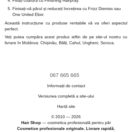
Fixați coafura cu Finishing Hairpray.
Finisați-vă părul și reduceți încrețirea cu Frizz Dismiss sau
One United Elixir.
Această instrucțiune cu produse rentabile vă va oferi aspectul
perfect.
Veți putea cumpăra acest produs ieftin de pe site-ul nostru cu
livrare în Moldova: Chișinău, Bălți, Cahul, Ungheni, Soroca.
067 665 665
Informații de contact
Versiunea completă a site-ului
Hartă site
© 2010 — 2026
Hair Shop
—
cosmetica profesională pentru păr
Cosmetice profesionale originale. Livrare rapidă.