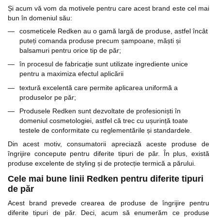
Și acum vă vom da motivele pentru care acest brand este cel mai
bun în domeniul său:
cosmeticele Redken au o gamă largă de produse, astfel încât
puteți comanda produse precum șampoane, măști și
balsamuri pentru orice tip de păr;
în procesul de fabricație sunt utilizate ingrediente unice
pentru a maximiza efectul aplicării
textură excelentă care permite aplicarea uniformă a
produselor pe păr;
Produsele Redken sunt dezvoltate de profesioniști în
domeniul cosmetologiei, astfel că trec cu ușurință toate
testele de conformitate cu reglementările și standardele.
Din acest motiv, consumatorii apreciază aceste produse de
îngrijire concepute pentru diferite tipuri de păr. În plus, există
produse excelente de styling și de protecție termică a părului.
Cele mai bune linii Redken pentru diferite tipuri
de păr
Acest brand prevede crearea de produse de îngrijire pentru
diferite tipuri de păr. Deci, acum să enumerăm ce produse