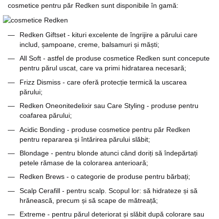
cosmetice pentru păr Redken sunt disponibile în gamă:
Redken Giftset
- kituri excelente de îngrijire a părului care
includ, șampoane, creme, balsamuri și măști;
All Soft - astfel de produse cosmetice Redken sunt concepute
pentru părul uscat, care va primi hidratarea necesară;
Frizz Dismiss - care oferă protecție termică la uscarea
părului;
Redken Oneonitedelixir
sau Care Styling - produse pentru
coafarea părului;
Acidic Bonding - produse cosmetice pentru păr Redken
pentru repararea și întărirea părului slăbit;
Blondage - pentru blonde atunci când doriți să îndepărtați
petele rămase de la colorarea anterioară;
Redken Brews
- o categorie de produse pentru bărbați;
Scalp Cerafill - pentru scalp. Scopul lor: să hidrateze și să
hrănească, precum și să scape de mătreață;
Extreme - pentru părul deteriorat și slăbit după colorare sau