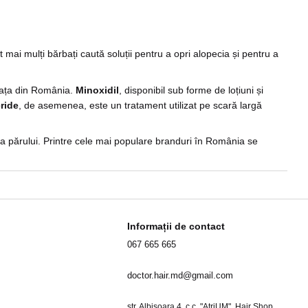
mai mulți bărbați caută soluții pentru a opri alopecia și pentru a
piața din România.
Minoxidil
, disponibil sub forme de loțiuni și
ride
, de asemenea, este un tratament utilizat pe scară largă
a părului. Printre cele mai populare branduri în România se
ferența. Produsele noastre ajută la întărirea părului și la
Informații de contact
067 665 665
doctor.hair.md@gmail.com
str. Albisoara 4, c.c. "AtriUM", Hair Shop,