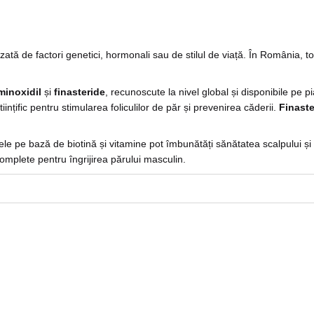
ă de factori genetici, hormonali sau de stilul de viață. În România, tot 
minoxidil
și
finasteride
, recunoscute la nivel global și disponibile pe 
tiințific pentru stimularea foliculilor de păr și prevenirea căderii.
Finaste
e pe bază de biotină și vitamine pot îmbunătăți sănătatea scalpului și 
 complete pentru îngrijirea părului masculin.
unți cu alopecie avansată, alegerea unui tratament potrivit poate face di
rbații care doresc să recâștige controlul asupra părului lor.