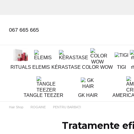
Mergi la conținutul principal
067 665 665
RITUALS
ELEMIS
KÉRASTASE
COLOR WOW
TIGI
r
TANGLE TEEZER
GK HAIR
AMERIC
Hair Shop
ROGAINE
PENTRU BARBAȚI
Tratamente efi