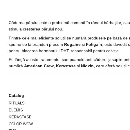
Căderea părului este o problemă comună în rândul bărbaților, cauzat
stimula creșterea părului nou.
Printre cele mai eficiente soluții se numără produsele pe bază de
spume de la branduri precum
Rogaine
și
Foligain
, este dovedit ș
pentru blocarea hormonului DHT, responsabil pentru calviție.
Pe lângă aceste tratamente, șampoanele anti-cădere și suplimentel
numără
American Crew
,
Kerastase
și
Nioxin
, care oferă soluții
Fie că ești la începutul procesului de cădere a părului sau te confr
regenerarea firelor noi, oferind soluții eficiente și sigure pentru bă
Catalog
RITUALS
ELEMIS
KÉRASTASE
COLOR WOW