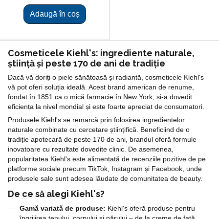
Adaugă în coș
Cosmeticele Kiehl's: ingrediente naturale,
știință și peste 170 de ani de tradiție
Dacă vă doriți o piele sănătoasă și radiantă, cosmeticele Kiehl's
vă pot oferi soluția ideală. Acest brand american de renume,
fondat în 1851 ca o mică farmacie în New York, și-a dovedit
eficiența la nivel mondial și este foarte apreciat de consumatori.
Produsele Kiehl's se remarcă prin folosirea ingredientelor
naturale combinate cu cercetare științifică. Beneficiind de o
tradiție apotecară de peste 170 de ani, brandul oferă formule
inovatoare cu rezultate dovedite clinic. De asemenea,
popularitatea Kiehl's este alimentată de recenziile pozitive de pe
platforme sociale precum TikTok, Instagram și Facebook, unde
produsele sale sunt adesea lăudate de comunitatea de beauty.
De ce să alegi Kiehl's?
Gamă variată de produse:
Kiehl's oferă produse pentru
îngrijirea tenului, corpului și părului – de la creme de față,