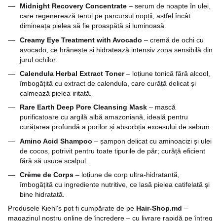
Midnight Recovery Concentrate
– serum de noapte în ulei,
care regenerează tenul pe parcursul nopții, astfel încât
dimineața pielea să fie proaspătă și luminoasă.
Creamy Eye Treatment with Avocado
– cremă de ochi cu
avocado, ce hrănește și hidratează intensiv zona sensibilă din
jurul ochilor.
Calendula Herbal Extract Toner
– loțiune tonică fără alcool,
îmbogățită cu extract de calendula, care curăță delicat și
calmează pielea iritată.
Rare Earth Deep Pore Cleansing Mask
– mască
purificatoare cu argilă albă amazoniană, ideală pentru
curățarea profundă a porilor și absorbția excesului de sebum.
Amino Acid Shampoo
– șampon delicat cu aminoacizi și ulei
de cocos, potrivit pentru toate tipurile de păr; curăță eficient
fără să usuce scalpul.
Crème de Corps
– loțiune de corp ultra-hidratantă,
îmbogățită cu ingrediente nutritive, ce lasă pielea catifelată și
bine hidratată.
Produsele Kiehl's pot fi cumpărate de pe
Hair-Shop.md
–
magazinul nostru online de încredere – cu livrare rapidă pe întreg