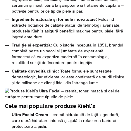
serumuri și măști până la șampoane și tratamente capilare –
potrivite pentru orice tip de piele și păr.
Ingrediente naturale și formule inovatoare:
Folosind
extracte botanice de calitate alături de tehnologii avansate,
produsele Kiehl's asigură beneficii maxime pentru piele, fără
ingrediente dure.
Tradiție și expertiză:
Cu o istorie începută în 1851, brandul
combină peste un secol și jumătate de experiență
farmaceutică cu expertiza modernă în cosmetologie,
rezultând soluții de încredere pentru îngrijire.
Calitate dovedită clinic:
Toate formulele sunt testate
dermatologic, iar eficiența lor este confirmată de studii clinice
și de milioane de clienți fideli din întreaga lume.
Cele mai populare produse Kiehl's
Ultra Facial Cream
– cremă hidratantă de față legendară,
care oferă hidratare intensă și ajută la refacerea barierei
protectoare a pielii.