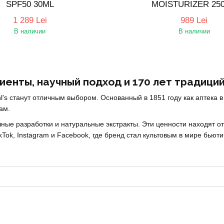
SPF50 30ML
MOISTURIZER 25
1 289 Lei
989 Lei
В наличии
В наличии
иенты, научный подход и 170 лет традици
hl's станут отличным выбором. Основанный в 1851 году как аптека
ам.
учные разработки и натуральные экстракты. Эти ценности находят о
kTok, Instagram и Facebook, где бренд стал культовым в мире бьюти
 шампуни, бальзамы – всё для комплексного ухода за кожей и воло
льзуются авокадо, календула, аминокислоты, сквалан, масла и рас
ую, жирную, комбинированную и зрелую кожу.
ические испытания и дерматологический контроль.