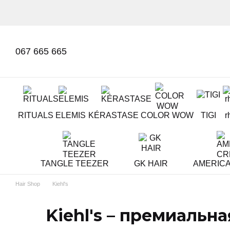
Перейти к основному контенту
067 665 665
RITUALS
ELEMIS
KÉRASTASE
COLOR WOW
TIGI
r
TANGLE TEEZER
GK HAIR
AMERIC
Hair Shop
Kiehl's
Kiehl's – премиальн