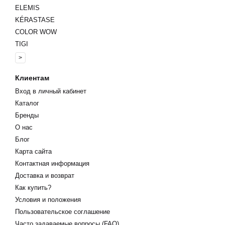
ELEMIS
KÉRASTASE
COLOR WOW
TIGI
>
Клиентам
Вход в личный кабинет
Каталог
Бренды
О нас
Блог
Карта сайта
Контактная информация
Доставка и возврат
Как купить?
Условия и положения
Пользовательское соглашение
Бестселлеры Kiehl's – хитовые позиции
Часто задаваемые вопросы (FAQ)