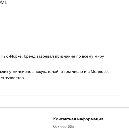
0ML
й
 в Нью-Йорке, бренд завоевал признание по всему миру
тклик у миллионов покупателей, в том числе и в Молдове.
-энтузиастов.
сами.
тительные экстракты.
Контактная информация
067 665 665