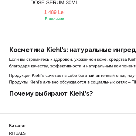
DOSE SERUM 30ML
1 489 Lei
В наличии
Косметика Kiehl's: натуральные ингред
Если вы стремитесь к здоровой, ухоженной коже, средства Kie
благодаря качеству, эффективности и натуральным компонент
Продукция Kiehl's сочетает в себе богатый аптечный опыт, на
Продукты Kiehl's активно обсуждаются в социальных сетях – Ti
Почему выбирают Kiehl's?
Широкий ассортимент:
кремы, сыворотки, маски, тоники,
Натуральные и проверенные формулы:
в составах испо
Подходит для разных типов кожи:
включая чувствительн
Каталог
Доказанная эффективность:
все продукты проходят клин
RITUALS