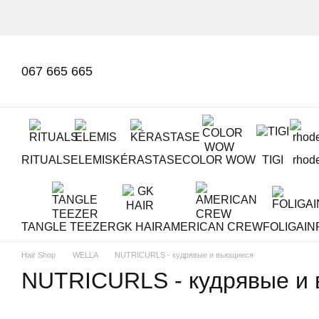
Перейти к основному контенту
067 665 665
RITUALS
ELEMIS
KÉRASTASE
COLOR WOW
TIGI
rhod
TANGLE TEEZER
GK HAIR
AMERICAN CREW
FOLIGAIN
Hair Shop
WELLA
NUTRICURLS - кудрявые и вьющиеся
NUTRICURLS - кудрявые и