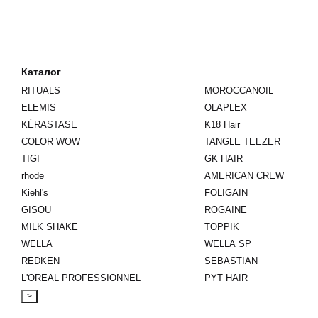
Каталог
RITUALS
MOROCCANOIL
ELEMIS
OLAPLEX
KÉRASTASE
K18 Hair
COLOR WOW
TANGLE TEEZER
TIGI
GK HAIR
rhode
AMERICAN CREW
Kiehl's
FOLIGAIN
GISOU
ROGAINE
MILK SHAKE
TOPPIK
WELLA
WELLA SP
REDKEN
SEBASTIAN
L'OREAL PROFESSIONNEL
PYT HAIR
>