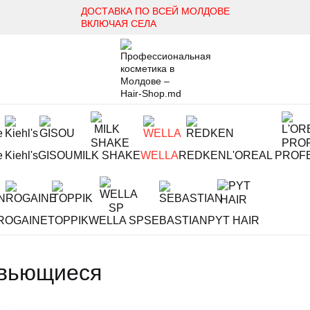
ДОСТАВКА ПО ВСЕЙ МОЛДОВЕ
ВКЛЮЧАЯ СЕЛА
e
Kiehl's
GISOU
MILK SHAKE
WELLA
REDKEN
L'OREAL PROF
ROGAINE
TOPPIK
WELLA SP
SEBASTIAN
PYT HAIR
 вьющиеся