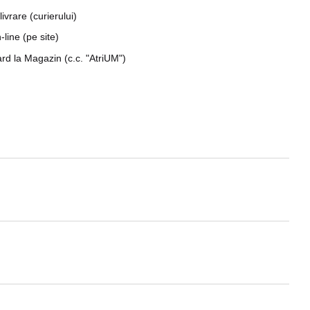
livrare (curierului)
line (pe site)
rd la Magazin (c.c. "AtriUM")