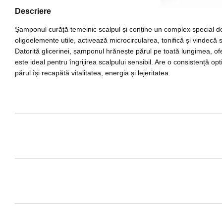
Descriere
Șamponul curăță temeinic scalpul și conține un complex special de 
oligoelemente utile, activează microcircularea, tonifică și vindecă
Datorită glicerinei, șamponul hrănește părul pe toată lungimea, of
este ideal pentru îngrijirea scalpului sensibil. Are o consistență 
părul își recapătă vitalitatea, energia și lejeritatea.