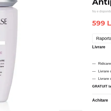
Anti
Nu e disponib
599 L
Raporta
Livrare
Ridicare
Livrare
Livrare
GRATUIT la
Achitare