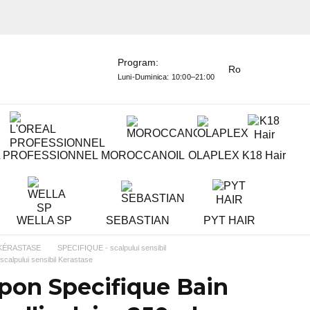
Program:
Ro
Luni-Duminica:
10:00–21:00
L PROFESSIONNEL
MOROCCANOIL
OLAPLEX
K18 Hair
WELLA SP
SEBASTIAN
PYT HAIR
KÉRASTASE
SPECIFIQUE - scalpului sensibil
calpului sensibil Kerastase
on Specifique Bain