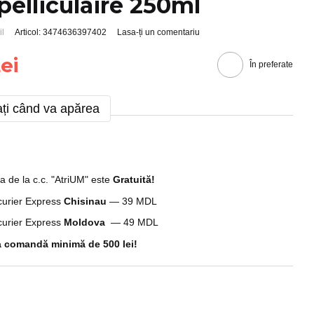
pelliculaire 250ml
il
Articol: 3474636397402
Lasa-ți un comentariu
ei
În preferate
ți când va apărea
a de la c.c. "AtriUM" este
G
ratuită!
 curier Express
Chisinau
— 39 MDL
 curier Express
Moldova
— 49 MDL
 comandă minimă de 500 lei!