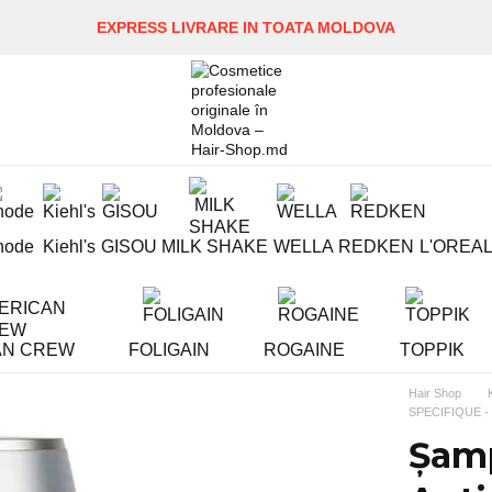
EXPRESS LIVRARE IN TOATA MOLDOVA
hode
Kiehl's
GISOU
MILK SHAKE
WELLA
REDKEN
L'OREA
AN CREW
FOLIGAIN
ROGAINE
TOPPIK
Hair Shop
SPECIFIQUE - s
Șamp