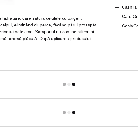
Cash la 
Card On-
hidratare, care satura celulele cu oxigen,
 scalpul, eliminând ciuperca, făcând părul proaspăt.
Cash/Ca
erindu-i netezime. Șamponul nu conține silicon și
optimă, aromă plăcută. După aplicarea produsului,