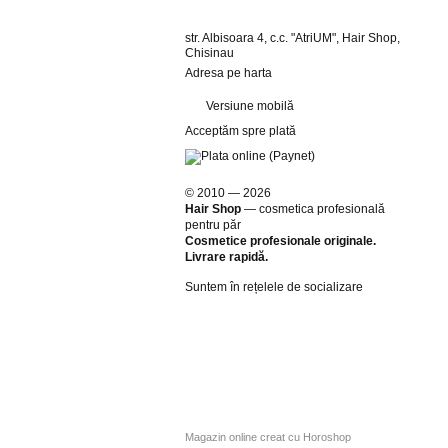
str. Albisoara 4, c.c. "AtriUM", Hair Shop,
Chisinau
Adresa pe harta
Versiune mobilă
Acceptăm spre plată
© 2010 — 2026
Hair Shop
—
cosmetica profesională
pentru păr
Cosmetice profesionale originale.
Livrare rapidă.
Suntem în rețelele de socializare
Magazin online creat cu Horoshop