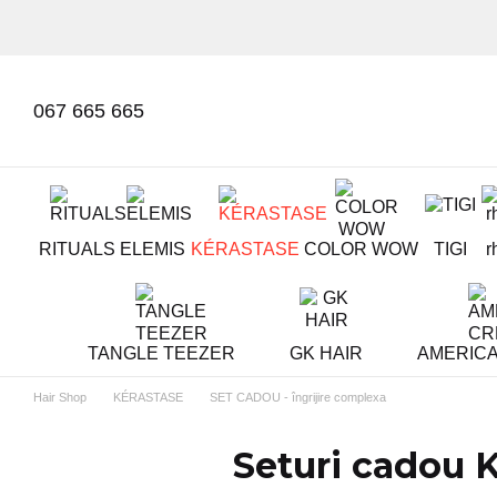
Mergi la conținutul principal
067 665 665
RITUALS
ELEMIS
KÉRASTASE
COLOR WOW
TIGI
r
TANGLE TEEZER
GK HAIR
AMERIC
Hair Shop
KÉRASTASE
SET CADOU - îngrijire complexa
Seturi cadou K