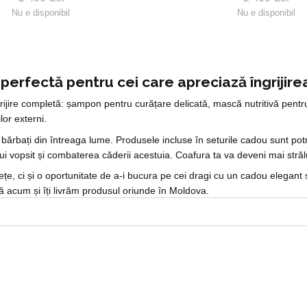
Nu e disponibil
Nu e disponibil
erfectă pentru cei care apreciază îngrijirea
rijire completă: șampon pentru curățare delicată, mască nutritivă pentru
lor externi.
ărbați din întreaga lume. Produsele incluse în seturile cadou sunt potr
ui vopsit și combaterea căderii acestuia. Coafura ta va deveni mai strălu
, ci și o oportunitate de a-i bucura pe cei dragi cu un cadou elegant și
 acum și îți livrăm produsul oriunde în Moldova.