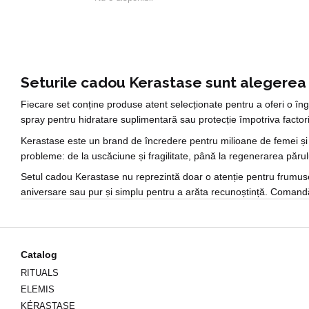
Seturile cadou Kerastase sunt alegerea p
Fiecare set conține produse atent selecționate pentru a oferi o îng
spray pentru hidratare suplimentară sau protecție împotriva factori
Kerastase este un brand de încredere pentru milioane de femei și b
probleme: de la uscăciune și fragilitate, până la regenerarea părul
Setul cadou Kerastase nu reprezintă doar o atenție pentru frumusețe
aniversare sau pur și simplu pentru a arăta recunoștință. Comandă
Catalog
RITUALS
ELEMIS
KÉRASTASE