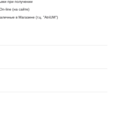
ыми при получении
On-line (на сайте)
аличные в Магазине (т.ц. "AtriUM")