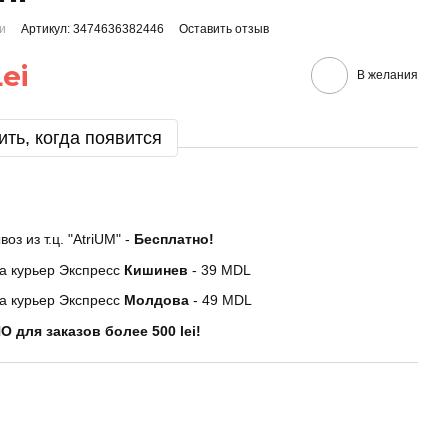
ии
Артикул: 3474636382446
Оставить отзыв
ei
В желания
ть, когда появится
оз из т.ц. "AtriUM" -
Бесплатно!
а курьер Экспресс
Кишинев
- 39 MDL
а курьер Экспресс
Молдова
- 49 MDL
 для заказов более 500 lei!