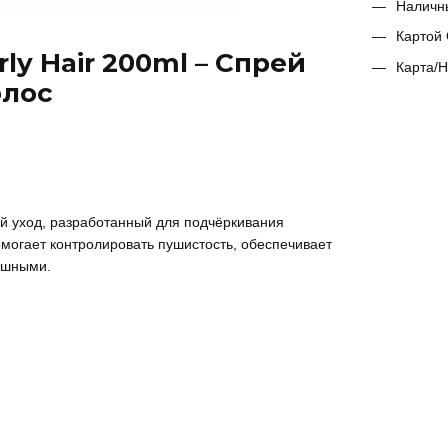
Наличн
Картой 
ly Hair 200ml – Спрей
Карта/Н
олос
 уход, разработанный для подчёркивания
могает контролировать пушистость, обеспечивает
лушными.