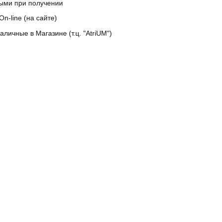
ыми при получении
On-line (на сайте)
аличные в Магазине (т.ц. "AtriUM")