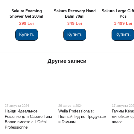
Sakura Foaming
Sakura Recovery Hand
Sakura Large Gift
Shower Gel 200ml
Balm 70ml
Pcs
299 Lei
349 Lei
1 499 Lei
Купить
Купить
Купить
Другие записи
27 августа 2024
26 августа 2024
17 августа 20
Найди Идеальное
Wella Professionals:
Гаммы Kéras
Решение для Своего Типа
Полный Гид по Продуктам
линейкам с
Волос вместе с L'Oréal
и Гаммам
волос
Professionnel