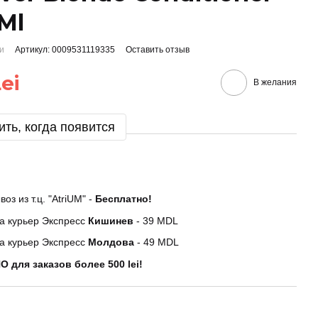
Ml
ии
Артикул: 0009531119335
Оставить отзыв
ei
В желания
ть, когда появится
оз из т.ц. "AtriUM" -
Бесплатно!
а курьер Экспресс
Кишинев
- 39 MDL
а курьер Экспресс
Молдова
- 49 MDL
 для заказов более 500 lei!