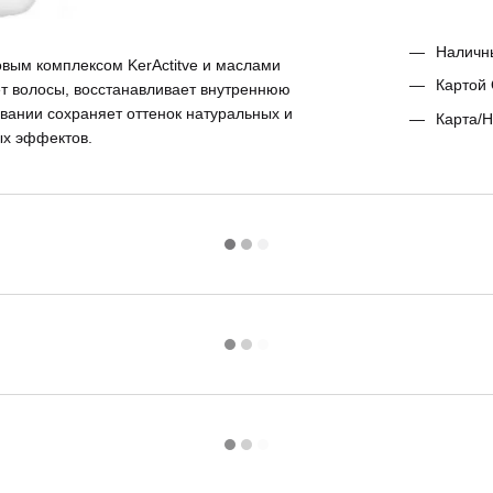
Наличн
вым комплексом KerActitve и маслами
Картой 
т волосы, восстанавливает внутреннюю
овании сохраняет оттенок натуральных и
Карта/Н
ых эффектов.