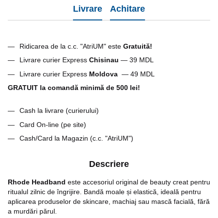
Livrare
Achitare
Ridicarea de la c.c. "AtriUM" este
G
ratuită!
Livrare curier Express
Chisinau
— 39 MDL
Livrare curier Express
Moldova
— 49 MDL
GRATUIT la comandă minimă de 500 lei!
Cash la livrare (curierului)
Card On-line (pe site)
Cash/Card la Magazin (c.c. "AtriUM")
Descriere
Rhode Headband
este accesoriul original de beauty creat pentru
ritualul zilnic de îngrijire. Bandă moale și elastică, ideală pentru
aplicarea produselor de skincare, machiaj sau mască facială, fără
a murdări părul.