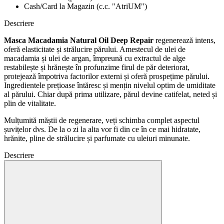
Cash/Card la Magazin (c.c. "AtriUM")
Descriere
Masca Macadamia Natural Oil Deep Repair
regenerează intens,
oferă elasticitate și strălucire părului. Amestecul de ulei de
macadamia și ulei de argan, împreună cu extractul de alge
restabilește și hrănește în profunzime firul de păr deteriorat,
protejează împotriva factorilor externi și oferă prospețime părului.
Ingredientele prețioase întăresc și mențin nivelul optim de umiditate
al părului. Chiar după prima utilizare, părul devine catifelat, neted și
plin de vitalitate.
Mulțumită măștii de regenerare, veți schimba complet aspectul
șuvițelor dvs. De la o zi la alta vor fi din ce în ce mai hidratate,
hrănite, pline de strălucire și parfumate cu uleiuri minunate.
Descriere