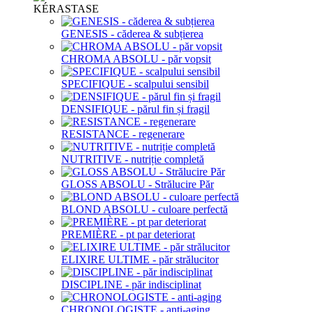
KÉRASTASE
GENESIS - căderea & subțierea
CHROMA ABSOLU - păr vopsit
SPECIFIQUE - scalpului sensibil
DENSIFIQUE - părul fin și fragil
RESISTANCE - regenerare
NUTRITIVE - nutriție completă
GLOSS ABSOLU - Strălucire Păr
BLOND ABSOLU - culoare perfectă
PREMIÈRE - pt par deteriorat
ELIXIRE ULTIME - păr strălucitor
DISCIPLINE - păr indisciplinat
CHRONOLOGISTE - anti-aging