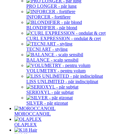
PRO LONGER - păr lung
INFORCER - fortifiere
BLONDIFIER - păr blond
CURL EXPRESSION - ondulat & creț
TECNI ART - styling
BALANCE - scalp sensibil
VOLUMETRY - pentru volum
LISS UNLIMITED - păr indisciplinat
SERIOXYL - păr subțiat
SILVER - păr gizonat
MOROCCANOIL
OLAPLEX