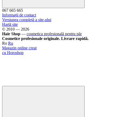
067 665 665
Informații de contact
Versiunea completă a site-ului
Hartă site
© 2010 — 2026
Hair Shop
—
cosmetica profesională pentru păr
Cosmetice profesionale originale. Livrare rapidă.
Ro
Ru
Magazin online creat
cu Horoshop