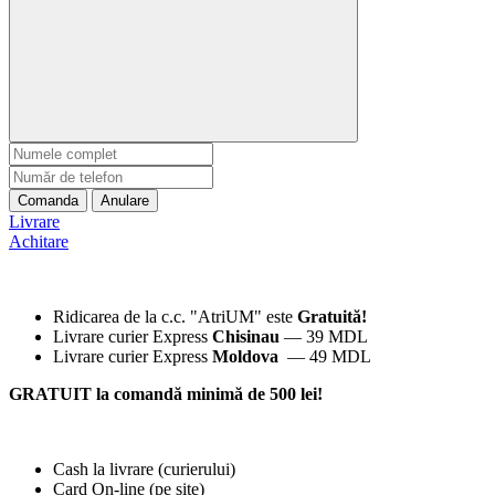
Comanda
Anulare
Livrare
Achitare
Ridicarea de la c.c. "AtriUM" este
G
ratuită!
Livrare curier Express
Chisinau
— 39 MDL
Livrare curier Express
Moldova
— 49 MDL
GRATUIT la comandă minimă de 500 lei!
Cash la livrare (curierului)
Card On-line (pe site)