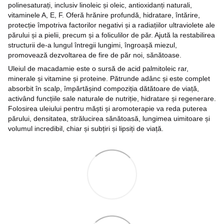
polinesaturați, inclusiv linoleic și oleic, antioxidanți naturali,
vitaminele A, E, F. Oferă hrănire profundă, hidratare, întărire,
protecție împotriva factorilor negativi și a radiațiilor ultraviolete ale
părului și a pielii, precum și a foliculilor de păr. Ajută la restabilirea
structurii de-a lungul întregii lungimi, îngroașă miezul,
promovează dezvoltarea de fire de păr noi, sănătoase.
Uleiul de macadamie este o sursă de acid palmitoleic rar,
minerale și vitamine și proteine. Pătrunde adânc și este complet
absorbit în scalp, împărtășind compoziția dătătoare de viață,
activând funcțiile sale naturale de nutriție, hidratare și regenerare.
Folosirea uleiului pentru măști și aromoterapie va reda puterea
părului, densitatea, strălucirea sănătoasă, lungimea uimitoare și
volumul incredibil, chiar și subțiri și lipsiți de viață.