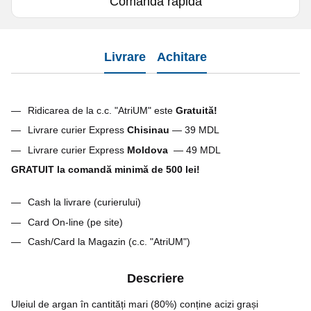
Comanda rapidă
Livrare
Achitare
Ridicarea de la c.c. "AtriUM" este
G
ratuită!
Livrare curier Express
Chisinau
— 39 MDL
Livrare curier Express
Moldova
— 49 MDL
GRATUIT la comandă minimă de 500 lei!
Cash la livrare (curierului)
Card On-line (pe site)
Cash/Card la Magazin (c.c. "AtriUM")
Descriere
Uleiul de argan în cantități mari (80%) conține acizi grași