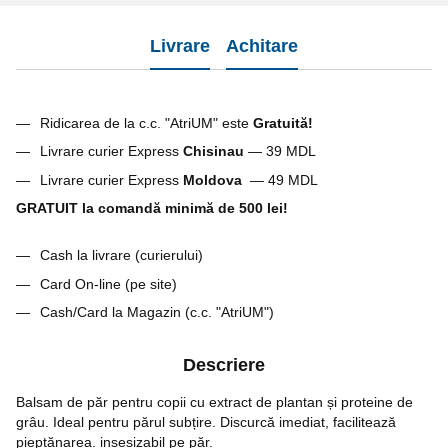
Livrare
Achitare
Ridicarea de la c.c. "AtriUM" este
G
ratuită!
Livrare curier Express
Chisinau
— 39 MDL
Livrare curier Express
Moldova
— 49 MDL
GRATUIT la comandă minimă de 500 lei!
Cash la livrare (curierului)
Card On-line (pe site)
Cash/Card la Magazin (c.c. "AtriUM")
Descriere
Balsam de păr pentru copii cu extract de plantan și proteine de
grâu. Ideal pentru părul subțire. Discurcă imediat, facilitează
pieptănarea. insesizabil pe păr.