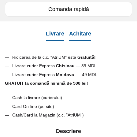
Comanda rapidă
Livrare
Achitare
Ridicarea de la c.c. "AtriUM" este
G
ratuită!
Livrare curier Express
Chisinau
— 39 MDL
Livrare curier Express
Moldova
— 49 MDL
GRATUIT la comandă minimă de 500 lei!
Cash la livrare (curierului)
Card On-line (pe site)
Cash/Card la Magazin (c.c. "AtriUM")
Descriere