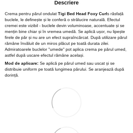
Descriere
Crema pentru părul ondulat
Tigi Bed Head Foxy Curl
s răsfață
buclele, le definește și le conferă o strălucire naturală. Efectul
cremei este vizibil - buclele devin voluminoase, accentuate și se
mențin bine chiar și în vremea umedă. Se aplică ușor, nu lipește
firele de păr și nu are un efect supraîncărcat. După utilizare părul
rămâne învăluit de un miros plăcut pe toată durata zilei.
Admiratoarele buclelor "umede" pot aplica crema pe părul umed,
astfel după uscare efectul rămâne același.
Mod de aplicare:
Se aplică pe părul umed sau uscat și se
distribuie uniform pe toată lungimea părului. Se aranjează după
dorință.