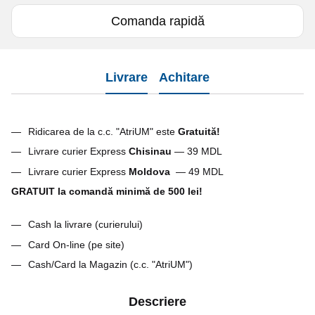
Comanda rapidă
Livrare
Achitare
Ridicarea de la c.c. "AtriUM" este
G
ratuită!
Livrare curier Express
Chisinau
— 39 MDL
Livrare curier Express
Moldova
— 49 MDL
GRATUIT la comandă minimă de 500 lei!
Cash la livrare (curierului)
Card On-line (pe site)
Cash/Card la Magazin (c.c. "AtriUM")
Descriere