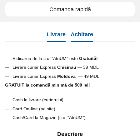
Comanda rapidă
Livrare
Achitare
Ridicarea de la c.c. "AtriUM" este
G
ratuită!
Livrare curier Express
Chisinau
— 39 MDL
Livrare curier Express
Moldova
— 49 MDL
GRATUIT la comandă minimă de 500 lei!
Cash la livrare (curierului)
Card On-line (pe site)
Cash/Card la Magazin (c.c. "AtriUM")
Descriere