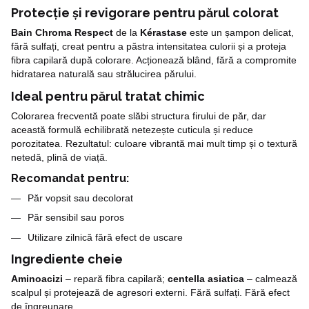
Protecție și revigorare pentru părul colorat
Bain Chroma Respect
de la
Kérastase
este un șampon delicat,
fără sulfați, creat pentru a păstra intensitatea culorii și a proteja
fibra capilară după colorare. Acționează blând, fără a compromite
hidratarea naturală sau strălucirea părului.
Ideal pentru părul tratat chimic
Colorarea frecventă poate slăbi structura firului de păr, dar
această formulă echilibrată netezește cuticula și reduce
porozitatea. Rezultatul: culoare vibrantă mai mult timp și o textură
netedă, plină de viață.
Recomandat pentru:
Păr vopsit sau decolorat
Păr sensibil sau poros
Utilizare zilnică fără efect de uscare
Ingrediente cheie
Aminoacizi
– repară fibra capilară;
centella asiatica
– calmează
scalpul și protejează de agresori externi. Fără sulfați. Fără efect
de îngreunare.