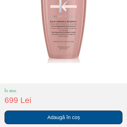
În stoc
699 Lei
Adaugă în coș