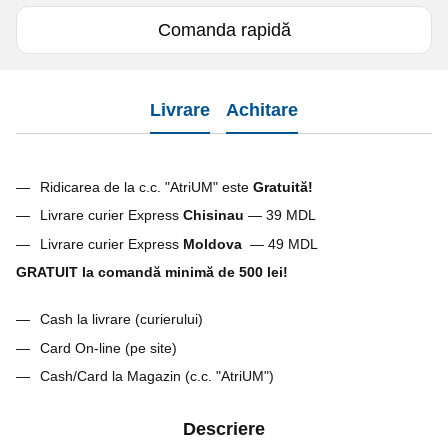
Comanda rapidă
Livrare
Achitare
Ridicarea de la c.c. "AtriUM" este
G
ratuită!
Livrare curier Express
Chisinau
— 39 MDL
Livrare curier Express
Moldova
— 49 MDL
GRATUIT la comandă minimă de 500 lei!
Cash la livrare (curierului)
Card On-line (pe site)
Cash/Card la Magazin (c.c. "AtriUM")
Descriere