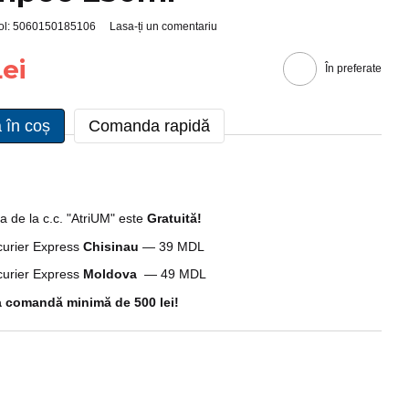
col: 5060150185106
Lasa-ți un comentariu
ei
În preferate
 în coș
Comanda rapidă
a de la c.c. "AtriUM" este
G
ratuită!
 curier Express
Chisinau
— 39 MDL
 curier Express
Moldova
— 49 MDL
 comandă minimă de 500 lei!