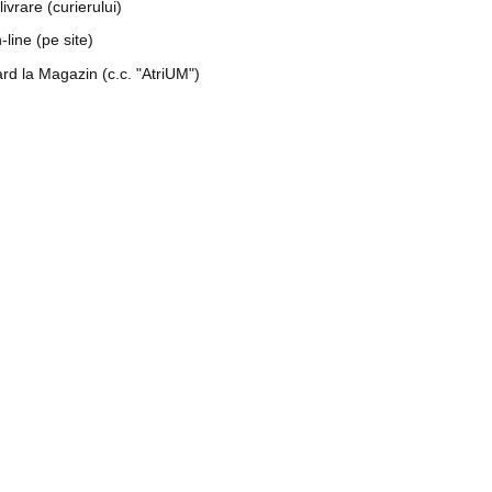
livrare (curierului)
line (pe site)
rd la Magazin (c.c. "AtriUM")