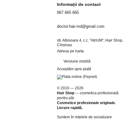
Informații de contact
067 665 665
doctor.hair.md@gmail.com
str. Albisoara 4, c.c. "AtriUM", Hair Shop,
Chisinau
Adresa pe harta
Versiune mobilă
Acceptăm spre plată
© 2010 — 2026
Hair Shop
—
cosmetica profesională
pentru păr
Cosmetice profesionale originale.
Livrare rapidă.
Suntem în rețelele de socializare