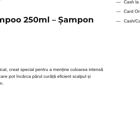
Cash la 
Card On-
ampoo 250ml – Șampon
Cash/Ca
at, creat special pentru a menține culoarea intensă
are pot încărca părul curăță eficient scalpul și
on.