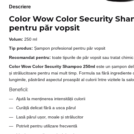
Descriere
Color Wow Color Security Sh
pentru păr vopsit
Volum:
250 ml
Tip produs:
Șampon profesional pentru păr vopsit
Recomandat pentru:
toate tipurile de păr vopsit sau tratat chimic
Color Wow Color Security Shampoo 250ml
este un șampon delic
și strălucitoare pentru mai mult timp. Formula sa fără ingrediente c
lungimile, păstrând aspectul proaspăt al culorii între vizitele la sal
Beneficii:
Ajută la menținerea intensității culorii
Curăță delicat fără a usca părul
Lasă părul ușor, moale și strălucitor
Potrivit pentru utilizare frecventă