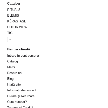
Catalog
RITUALS
ELEMIS
KÉRASTASE
COLOR WOW
TIGI
>
Pentru clienții
Intrare în cont personal
Catalog
Mărci
Despre noi
Blog
Hartă site
Informații de contact
Livrare și Returnare
Cum cumpar?
Termeni și Condiții