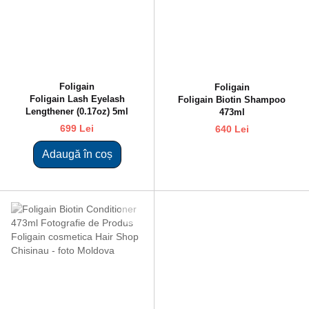
Foligain
Foligain
Foligain Lash Eyelash
Foligain Biotin Shampoo
Lengthener (0.17oz) 5ml
473ml
699 Lei
640 Lei
Adaugă în coș