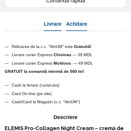
Comanda rapidă
Livrare
Achitare
Ridicarea de la c.c. "AtriUM" este
G
ratuită!
Livrare curier Express
Chisinau
— 39 MDL
Livrare curier Express
Moldova
— 49 MDL
GRATUIT la comandă minimă de 500 lei!
Cash la livrare (curierului)
Card On-line (pe site)
Cash/Card la Magazin (c.c. "AtriUM")
Descriere
ELEMIS Pro-Collagen Night Cream – cremă de