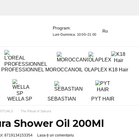
Program:
Ro
Luni-Duminica:
10:00–21:00
L PROFESSIONNEL
MOROCCANOIL
OLAPLEX
K18 Hair
WELLA SP
SEBASTIAN
PYT HAIR
RITUALS
The Ritual of Sakura
ra Shower Oil 200Ml
col: 8719134153354
Lasa-ți un comentariu