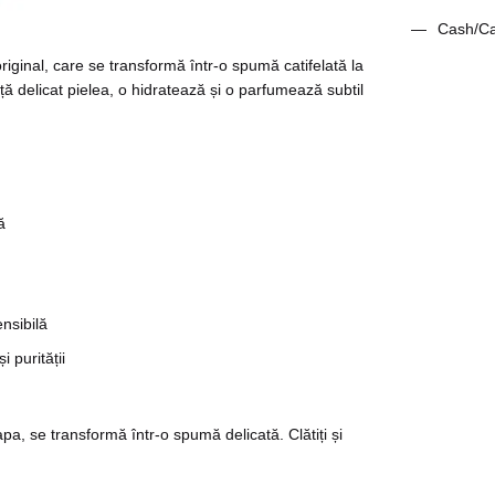
Cash/Ca
iginal, care se transformă într-o spumă catifelată la
ă delicat pielea, o hidratează și o parfumează subtil
ă
ensibilă
i purității
pa, se transformă într-o spumă delicată. Clătiți și