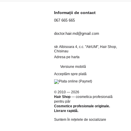
Informații de contact
067 665 665
doctor.hair.md@gmail.com
str. Albisoara 4, c.c. "AtriUM", Hair Shop,
Chisinau
Adresa pe harta
Versiune mobilă
Acceptăm spre plată
© 2010 — 2026
Hair Shop
—
cosmetica profesională
pentru păr
Cosmetice profesionale originale.
Livrare rapidă.
Suntem în rețelele de socializare