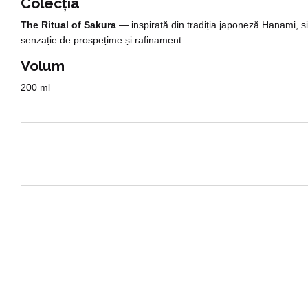
Colecția
The Ritual of Sakura
— inspirată din tradiția japoneză Hanami, simb
senzație de prospețime și rafinament.
Volum
200 ml