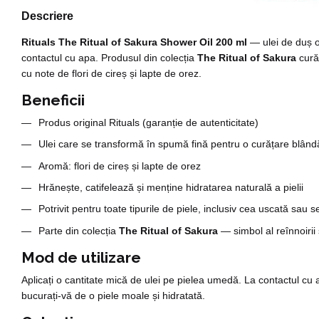
Descriere
Rituals The Ritual of Sakura Shower Oil 200 ml
— ulei de duș or
contactul cu apa. Produsul din colecția
The Ritual of Sakura
curăț
cu note de flori de cireș și lapte de orez.
Beneficii
Produs original Rituals (garanție de autenticitate)
Ulei care se transformă în spumă fină pentru o curățare blând
Aromă: flori de cireș și lapte de orez
Hrănește, catifelează și menține hidratarea naturală a pielii
Potrivit pentru toate tipurile de piele, inclusiv cea uscată sau s
Parte din colecția
The Ritual of Sakura
— simbol al reînnoirii ș
Mod de utilizare
Aplicați o cantitate mică de ulei pe pielea umedă. La contactul cu a
bucurați-vă de o piele moale și hidratată.