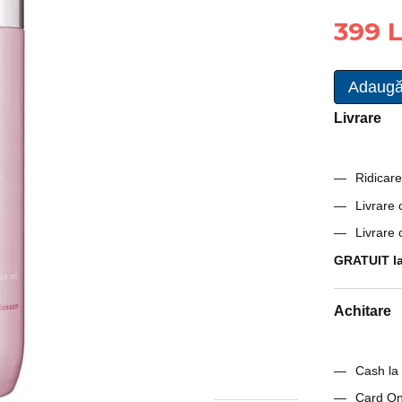
399 L
Adaugă
Livrare
Ridicare
Livrare
Livrare
GRATUIT la
Achitare
Cash la 
Card On-