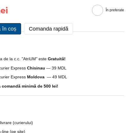
ei
În preferate
 în coș
Comanda rapidă
a de la c.c. "AtriUM" este
G
ratuită!
 curier Express
Chisinau
— 39 MDL
 curier Express
Moldova
— 49 MDL
 comandă minimă de 500 lei!
livrare (curierului)
line (pe site)